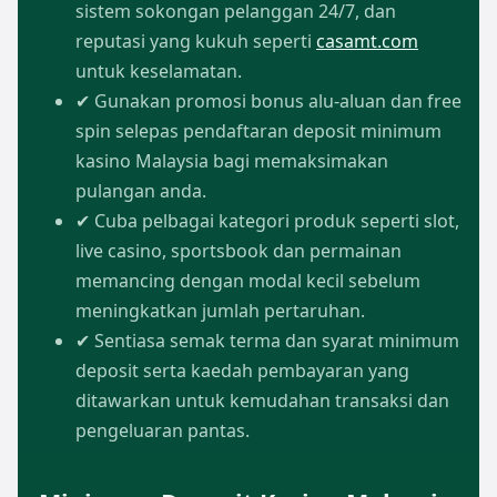
sistem sokongan pelanggan 24/7, dan
reputasi yang kukuh seperti
casamt.com
untuk keselamatan.
✔ Gunakan promosi bonus alu-aluan dan free
spin selepas pendaftaran deposit minimum
kasino Malaysia bagi memaksimakan
pulangan anda.
✔ Cuba pelbagai kategori produk seperti slot,
live casino, sportsbook dan permainan
memancing dengan modal kecil sebelum
meningkatkan jumlah pertaruhan.
✔ Sentiasa semak terma dan syarat minimum
deposit serta kaedah pembayaran yang
ditawarkan untuk kemudahan transaksi dan
pengeluaran pantas.