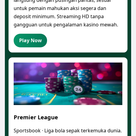
langsung dengan pusingan pantas, sesuai
untuk pemain mahukan aksi segera dan
deposit minimum. Streaming HD tanpa
gangguan untuk pengalaman kasino mewah.
Play Now
Premier League
Sportsbook · Liga bola sepak terkemuka dunia.