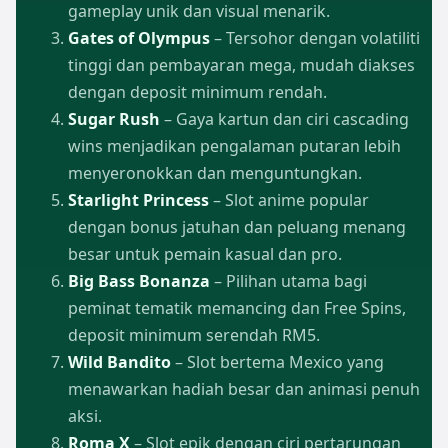
gameplay unik dan visual menarik.
Gates of Olympus
– Tersohor dengan volatiliti
tinggi dan pembayaran mega, mudah diakses
dengan deposit minimum rendah.
Sugar Rush
– Gaya kartun dan ciri cascading
wins menjadikan pengalaman putaran lebih
menyeronokkan dan menguntungkan.
Starlight Princess
– Slot anime popular
dengan bonus jatuhan dan peluang menang
besar untuk pemain kasual dan pro.
Big Bass Bonanza
– Pilihan utama bagi
peminat tematik memancing dan Free Spins,
deposit minimum serendah RM5.
Wild Bandito
– Slot bertema Mexico yang
menawarkan hadiah besar dan animasi penuh
aksi.
Roma X
– Slot epik dengan ciri pertarungan