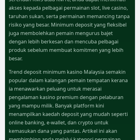
akses kepada pelbagai permainan slot, live casino,
taruhan sukan, serta permainan memancing tanpa
risiko yang besar. Minimum deposit yang fleksibel
juga membolehkan pemain mengurus bajet
dengan lebih berkesan dan mencuba pelbagai
produk sebelum membuat komitmen yang lebih
besar.
Trend deposit minimum kasino Malaysia semakin
popular dalam kalangan pemain tempatan kerana
ia menawarkan peluang untuk merasai
pengalaman kasino premium dengan pelaburan
yang mampu milik. Banyak platform kini
menampilkan kaedah deposit yang mudah seperti
online banking, e-wallet, dan crypto untuk
kemasukan dana yang pantas. Artikel ini akan
membimbing anda melalui kategori permainan