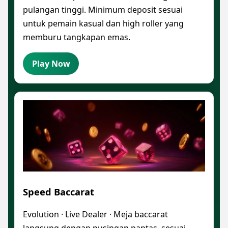
pulangan tinggi. Minimum deposit sesuai
untuk pemain kasual dan high roller yang
memburu tangkapan emas.
Play Now
Speed Baccarat
Evolution · Live Dealer · Meja baccarat