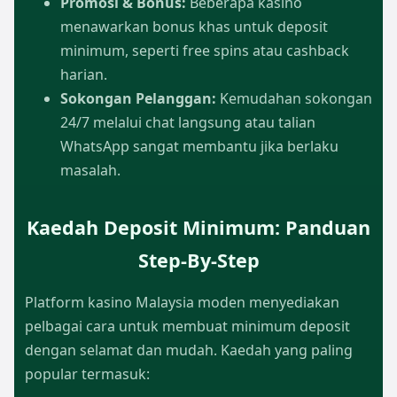
Promosi & Bonus:
Beberapa kasino
menawarkan bonus khas untuk deposit
minimum, seperti free spins atau cashback
harian.
Sokongan Pelanggan:
Kemudahan sokongan
24/7 melalui chat langsung atau talian
WhatsApp sangat membantu jika berlaku
masalah.
Kaedah Deposit Minimum: Panduan
Step-By-Step
Platform kasino Malaysia moden menyediakan
pelbagai cara untuk membuat minimum deposit
dengan selamat dan mudah. Kaedah yang paling
popular termasuk: