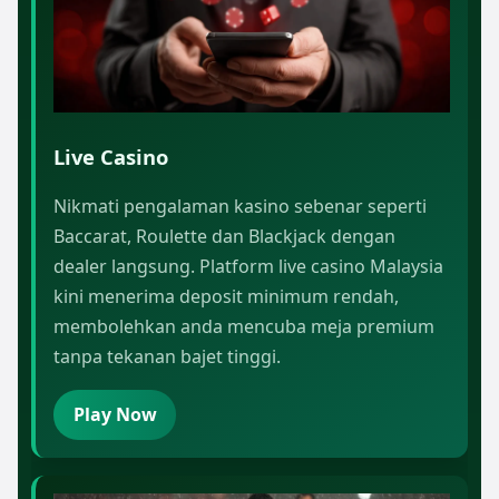
Live Casino
Nikmati pengalaman kasino sebenar seperti
Baccarat, Roulette dan Blackjack dengan
dealer langsung. Platform live casino Malaysia
kini menerima deposit minimum rendah,
membolehkan anda mencuba meja premium
tanpa tekanan bajet tinggi.
Play Now