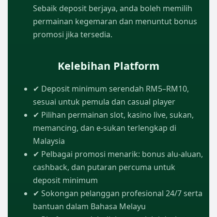
Sebaik deposit berjaya, anda boleh memilih
permainan kegemaran dan menuntut bonus
promosi jika tersedia.
Kelebihan Platform
✔ Deposit minimum serendah RM5–RM10,
sesuai untuk pemula dan casual player
✔ Pilihan permainan slot, kasino live, sukan,
memancing, dan e-sukan terlengkap di
Malaysia
✔ Pelbagai promosi menarik: bonus alu-aluan,
cashback, dan putaran percuma untuk
deposit minimum
✔ Sokongan pelanggan profesional 24/7 serta
bantuan dalam Bahasa Melayu