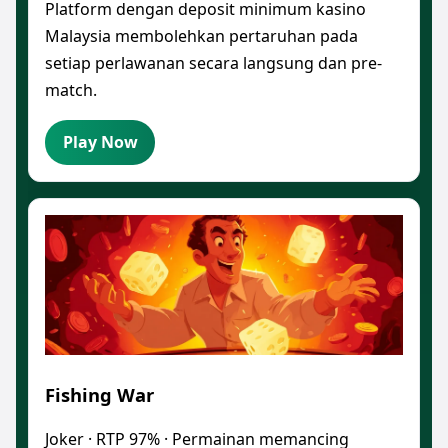
Platform dengan deposit minimum kasino
Malaysia membolehkan pertaruhan pada
setiap perlawanan secara langsung dan pre-
match.
Play Now
Fishing War
Joker · RTP 97% · Permainan memancing