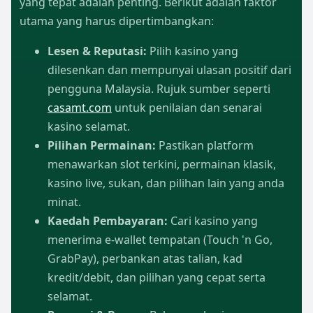
yang tepat adalah penting. Berikut adalah faktor
utama yang harus dipertimbangkan:
Lesen & Reputasi:
Pilih kasino yang
dilesenkan dan mempunyai ulasan positif dari
pengguna Malaysia. Rujuk sumber seperti
casamt.com
untuk penilaian dan senarai
kasino selamat.
Pilihan Permainan:
Pastikan platform
menawarkan slot terkini, permainan klasik,
kasino live, sukan, dan pilihan lain yang anda
minat.
Kaedah Pembayaran:
Cari kasino yang
menerima e-wallet tempatan (Touch 'n Go,
GrabPay), perbankan atas talian, kad
kredit/debit, dan pilihan yang cepat serta
selamat.