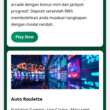
arcade dengan bonus mini dan jackpot
progresif. Deposit serendah RM5
membolehkan anda mulakan tangkapan
dengan modal rendah.
Play Now
Auto Roulette
Evolution Gaming · Live Casino · Meja rolet