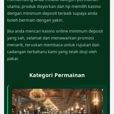
utama, produk disyorkan dan tip memilih kasino
dengan minimum deposit terbaik supaya anda
boleh bermain dengan yakin.
Jika anda mencari kasino online minimum deposit
yang sah, selamat dan menawarkan promosi
menarik, teruskan membaca untuk rujukan dan
cadangan terbaharu kami yang telah diuji oleh
pakar.
Kategori Permainan