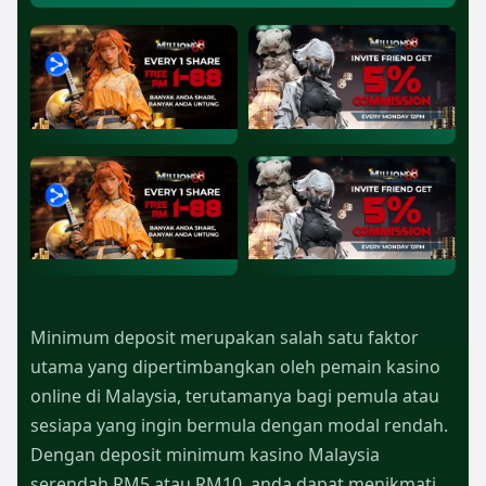
Minimum deposit merupakan salah satu faktor
utama yang dipertimbangkan oleh pemain kasino
online di Malaysia, terutamanya bagi pemula atau
sesiapa yang ingin bermula dengan modal rendah.
Dengan deposit minimum kasino Malaysia
serendah RM5 atau RM10, anda dapat menikmati