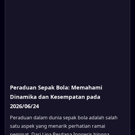
Peraduan Sepak Bola: Memahami
Dinamika dan Kesempatan pada
2026/06/24
Peraduan dalam dunia sepak bola adalah salah
satu aspek yang menarik perhatian ramai
peminat. Dari Liga Perdana Inggeris hingga