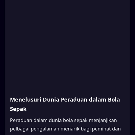
Menelusuri Dunia Peraduan dalam Bola
Sepak
Peraduan dalam dunia bola sepak menjanjikan
pelbagai pengalaman menarik bagi peminat dan