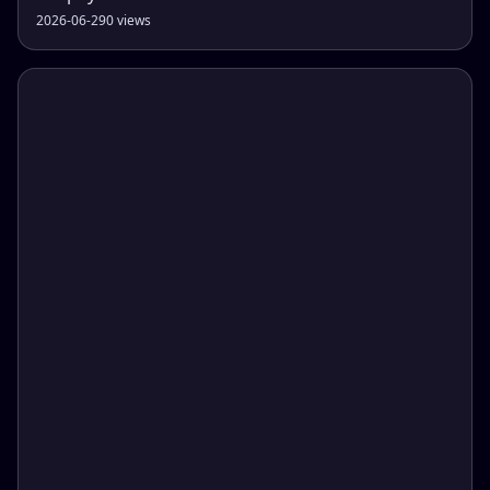
2026-06-29
0 views