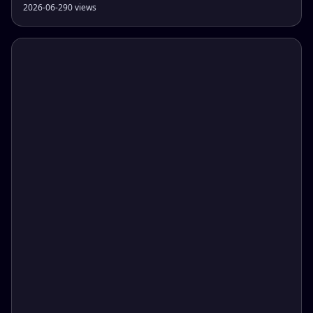
2026-06-29
0 views