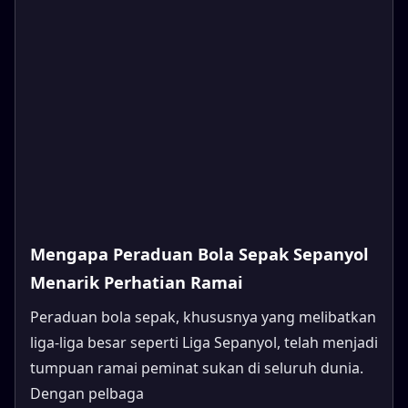
Mengapa Peraduan Bola Sepak Sepanyol
Menarik Perhatian Ramai
Peraduan bola sepak, khususnya yang melibatkan
liga-liga besar seperti Liga Sepanyol, telah menjadi
tumpuan ramai peminat sukan di seluruh dunia.
Dengan pelbaga