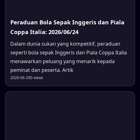
Peraduan Bola Sepak Inggeris dan Piala
Coppa Italia: 2026/06/24
Dalam dunia sukan yang kompetitif, peraduan
seperti bola sepak Inggeris dan Piala Coppa Italia
menawarkan peluang yang menarik kepada
peminat dan peserta. Artik
2026-06-29
0 views