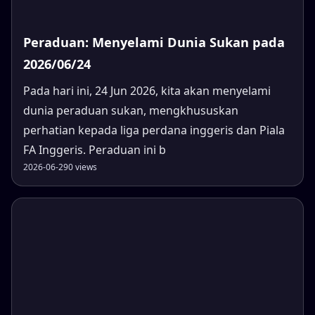
Peraduan: Menyelami Dunia Sukan pada
2026/06/24
Pada hari ini, 24 Jun 2026, kita akan menyelami
dunia peraduan sukan, mengkhususkan
perhatian kepada liga perdana inggeris dan Piala
FA Inggeris. Peraduan ini b
2026-06-29
0 views