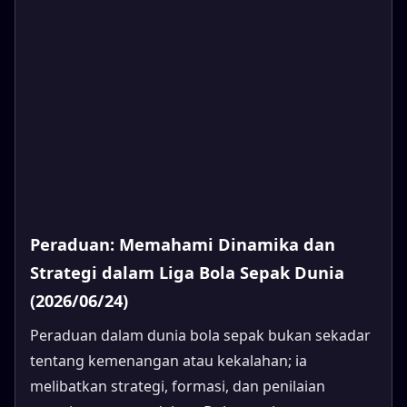
Peraduan: Memahami Dinamika dan
Strategi dalam Liga Bola Sepak Dunia
(2026/06/24)
Peraduan dalam dunia bola sepak bukan sekadar
tentang kemenangan atau kekalahan; ia
melibatkan strategi, formasi, dan penilaian