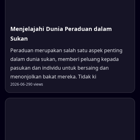
Menjelajahi Dunia Peraduan dalam
Sukan
Peraduan merupakan salah satu aspek penting
dalam dunia sukan, memberi peluang kepada
pasukan dan individu untuk bersaing dan
menonjolkan bakat mereka. Tidak ki
2026-06-29
0 views