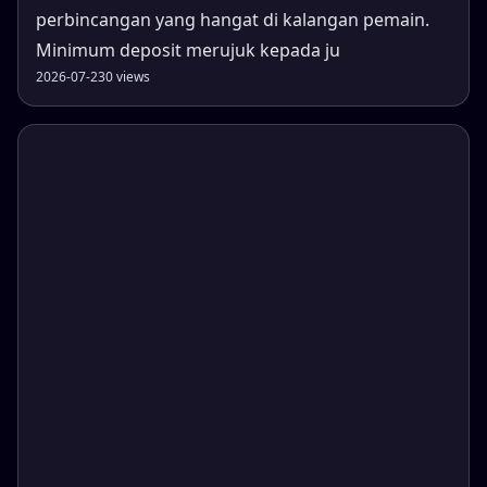
perbincangan yang hangat di kalangan pemain.
Minimum deposit merujuk kepada ju
2026-07-23
0 views