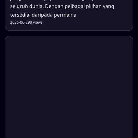
seluruh dunia. Dengan pelbagai pilihan yang
tersedia, daripada permaina
2026-06-29
0 views