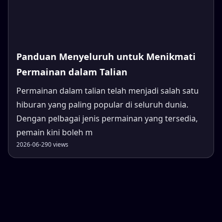
Panduan Menyeluruh untuk Menikmati
Permainan dalam Talian
Permainan dalam talian telah menjadi salah satu
hiburan yang paling popular di seluruh dunia.
Dengan pelbagai jenis permainan yang tersedia,
pemain kini boleh m
2026-06-29
0 views
2
3
4
›