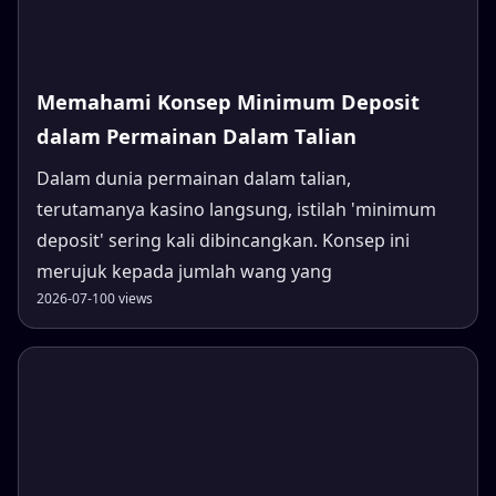
Memahami Konsep Minimum Deposit
dalam Permainan Dalam Talian
Dalam dunia permainan dalam talian,
terutamanya kasino langsung, istilah 'minimum
deposit' sering kali dibincangkan. Konsep ini
merujuk kepada jumlah wang yang
2026-07-10
0 views