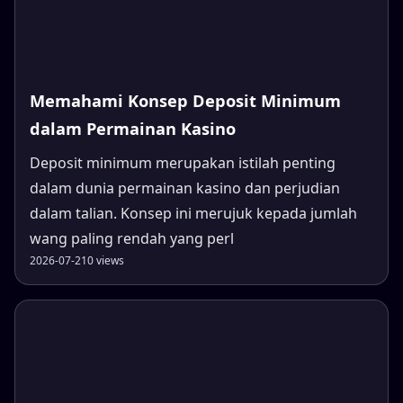
Memahami Konsep Deposit Minimum
dalam Permainan Kasino
Deposit minimum merupakan istilah penting
dalam dunia permainan kasino dan perjudian
dalam talian. Konsep ini merujuk kepada jumlah
wang paling rendah yang perl
2026-07-21
0 views