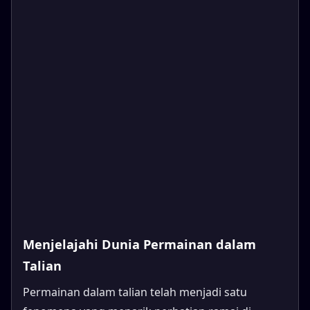
Menjelajahi Dunia Permainan dalam
Talian
Permainan dalam talian telah menjadi satu