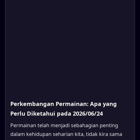
Perkembangan Permainan: Apa yang
Perlu Diketahui pada 2026/06/24
Permainan telah menjadi sebahagian penting
dalam kehidupan seharian kita, tidak kira sama