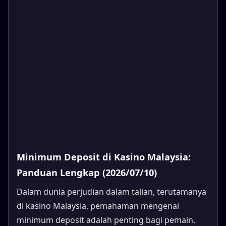
Minimum Deposit di Kasino Malaysia:
Panduan Lengkap (2026/07/10)
Dalam dunia perjudian dalam talian, terutamanya
di kasino Malaysia, pemahaman mengenai
minimum deposit adalah penting bagi pemain.