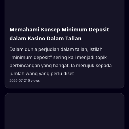
Memahami Konsep Minimum Deposit
dalam Kasino Dalam Talian
Dalam dunia perjudian dalam talian, istilah
"minimum deposit" sering kali menjadi topik
perbincangan yang hangat. Ia merujuk kepada
jumlah wang yang perlu diset
2026-07-21
0 views