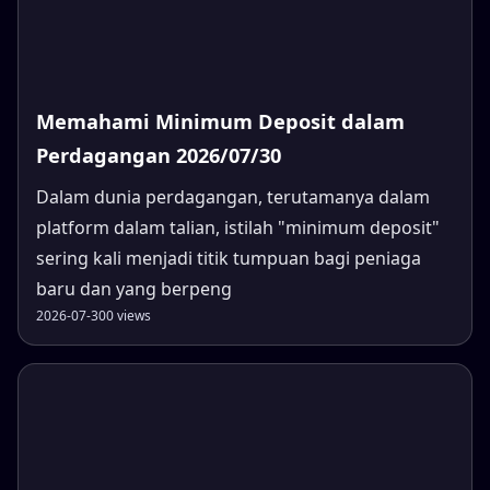
Memahami Minimum Deposit dalam
Perdagangan 2026/07/30
Dalam dunia perdagangan, terutamanya dalam
platform dalam talian, istilah "minimum deposit"
sering kali menjadi titik tumpuan bagi peniaga
baru dan yang berpeng
2026-07-30
0 views