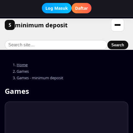
Log Masuk
Daftar
minimum deposit
S
Search
Search
Home
Games
Games - minimum deposit
Games