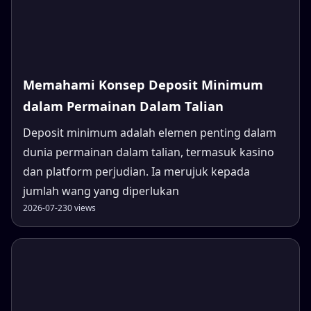
Memahami Konsep Deposit Minimum
dalam Permainan Dalam Talian
Deposit minimum adalah elemen penting dalam
dunia permainan dalam talian, termasuk kasino
dan platform perjudian. Ia merujuk kepada
jumlah wang yang diperlukan
2026-07-23
0 views