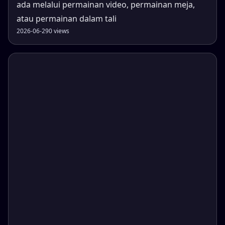
ada melalui permainan video, permainan meja,
atau permainan dalam tali
2026-06-29
0 views