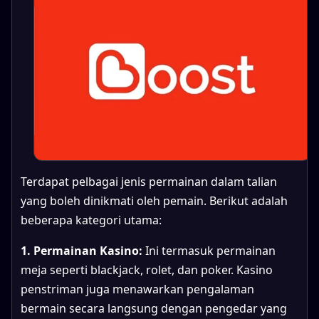
Terdapat pelbagai jenis permainan dalam talian
yang boleh dinikmati oleh pemain. Berikut adalah
beberapa kategori utama:
1. Permainan Kasino:
Ini termasuk permainan
meja seperti blackjack, rolet, dan poker. Kasino
penstriman juga menawarkan pengalaman
bermain secara langsung dengan pengedar yang