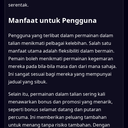
serentak.
Manfaat untuk Pengguna
Pengguna yang terlibat dalam permainan dalam
talian menikmati pelbagai kelebihan. Salah satu
manfaat utama adalah fleksibiliti dalam bermain.
Pemain boleh menikmati permainan kegemaran
mereka pada bila-bila masa dan dari mana sahaja.
Ini sangat sesuai bagi mereka yang mempunyai
jadual yang sibuk.
Selain itu, permainan dalam talian sering kali
menawarkan bonus dan promosi yang menarik,
seperti bonus selamat datang dan putaran
percuma. Ini memberikan peluang tambahan
untuk menang tanpa risiko tambahan. Dengan