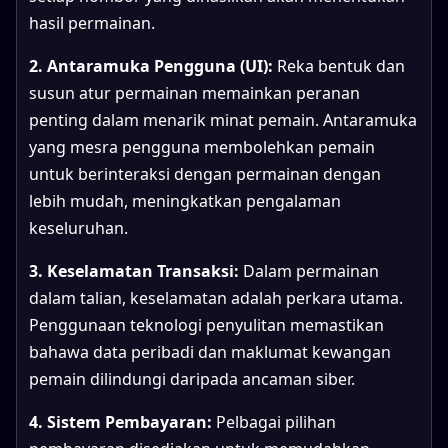
hasil permainan.
2. Antaramuka Pengguna (UI):
Reka bentuk dan
susun atur permainan memainkan peranan
penting dalam menarik minat pemain. Antaramuka
yang mesra pengguna membolehkan pemain
untuk berinteraksi dengan permainan dengan
lebih mudah, meningkatkan pengalaman
keseluruhan.
3. Keselamatan Transaksi:
Dalam permainan
dalam talian, keselamatan adalah perkara utama.
Penggunaan teknologi penyulitan memastikan
bahawa data peribadi dan maklumat kewangan
pemain dilindungi daripada ancaman siber.
4. Sistem Pembayaran:
Pelbagai pilihan