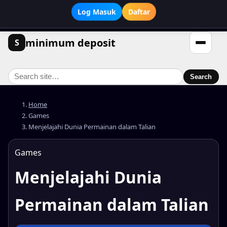
Log Masuk
Daftar
minimum deposit
S
Search
Search
Home
Games
Menjelajahi Dunia Permainan dalam Talian
Games
Menjelajahi Dunia
Permainan dalam Talian