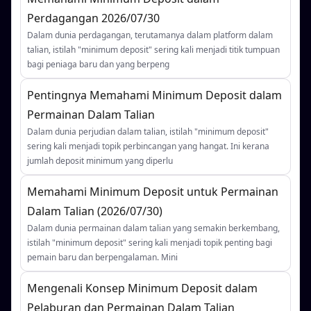
Perdagangan 2026/07/30
Dalam dunia perdagangan, terutamanya dalam platform dalam
talian, istilah "minimum deposit" sering kali menjadi titik tumpuan
bagi peniaga baru dan yang berpeng
Pentingnya Memahami Minimum Deposit dalam
Permainan Dalam Talian
Dalam dunia perjudian dalam talian, istilah "minimum deposit"
sering kali menjadi topik perbincangan yang hangat. Ini kerana
jumlah deposit minimum yang diperlu
Memahami Minimum Deposit untuk Permainan
Dalam Talian (2026/07/30)
Dalam dunia permainan dalam talian yang semakin berkembang,
istilah "minimum deposit" sering kali menjadi topik penting bagi
pemain baru dan berpengalaman. Mini
Mengenali Konsep Minimum Deposit dalam
Pelaburan dan Permainan Dalam Talian