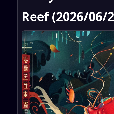
Reef (2026/06/2