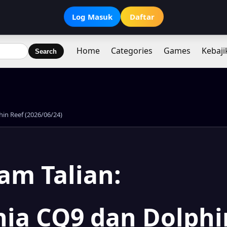
Log Masuk
Daftar
Home
Categories
Games
Kebaji
Search
in Reef (2026/06/24)
am Talian:
ia CQ9 dan Dolphi