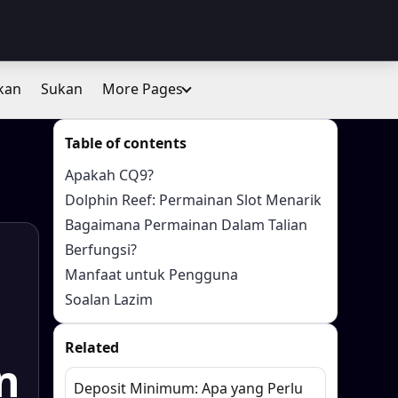
kan
Sukan
More Pages
Table of contents
Apakah CQ9?
Dolphin Reef: Permainan Slot Menarik
Bagaimana Permainan Dalam Talian
Berfungsi?
Manfaat untuk Pengguna
Soalan Lazim
Related
n
Deposit Minimum: Apa yang Perlu