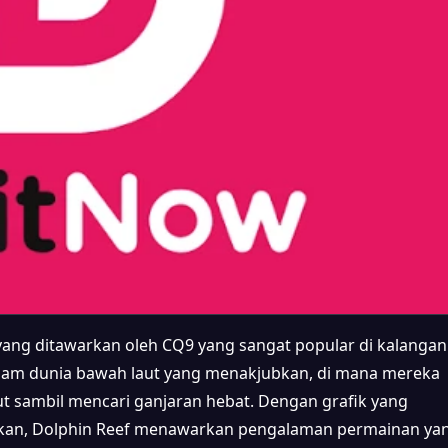
 yang ditawarkan oleh CQ9 yang sangat popular di kalangan
lam dunia bawah laut yang menakjubkan, di mana mereka
ut sambil mencari ganjaran hebat. Dengan grafik yang
kan, Dolphin Reef menawarkan pengalaman permainan ya