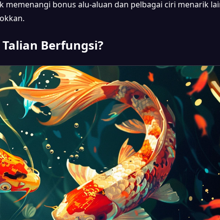
k memenangi bonus alu-aluan dan pelbagai ciri menarik la
nokkan.
alian Berfungsi?