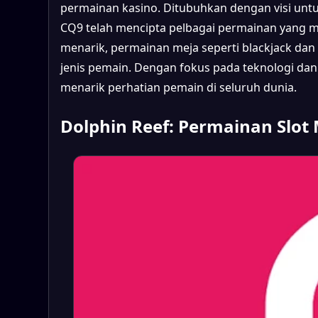
permainan kasino. Ditubuhkan dengan visi unt
CQ9 telah mencipta pelbagai permainan yang m
menarik, permainan meja seperti blackjack dan 
jenis pemain. Dengan fokus pada teknologi da
menarik perhatian pemain di seluruh dunia.
Dolphin Reef: Permainan Slot