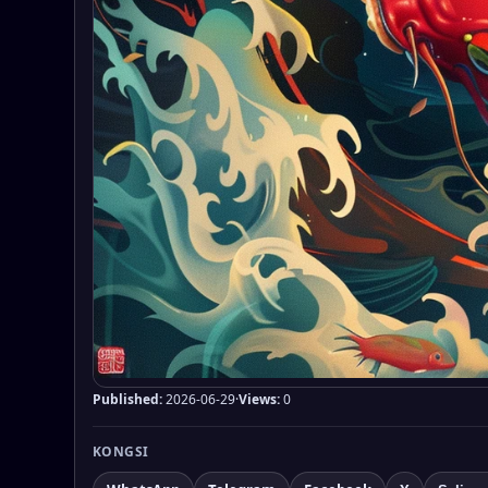
Published:
2026-06-29
·
Views:
0
KONGSI