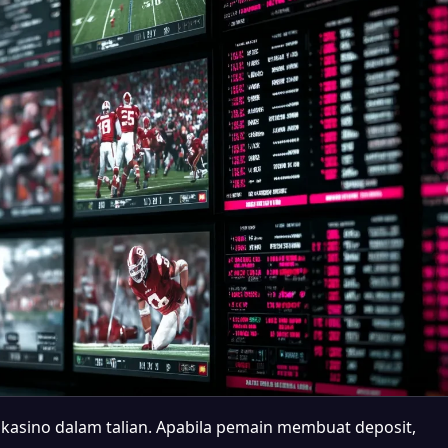
kasino dalam talian. Apabila pemain membuat deposit,