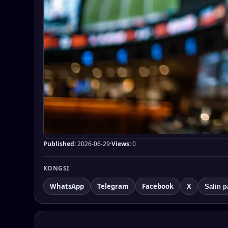
Published:
2026-06-29
·
Views:
0
KONGSI
WhatsApp
Telegram
Facebook
X
Salin p