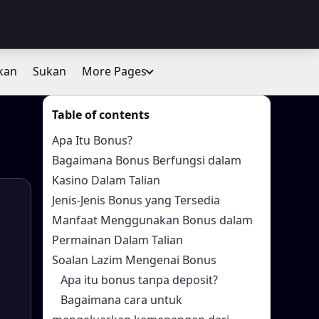
kan
Sukan
More Pages
Table of contents
Apa Itu Bonus?
Bagaimana Bonus Berfungsi dalam
Kasino Dalam Talian
Jenis-Jenis Bonus yang Tersedia
Manfaat Menggunakan Bonus dalam
Permainan Dalam Talian
Soalan Lazim Mengenai Bonus
Apa itu bonus tanpa deposit?
Bagaimana cara untuk