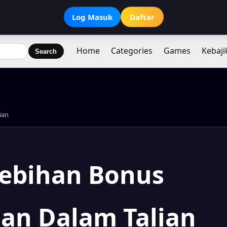
Log Masuk
Daftar
Home
Categories
Games
Kebaji
Search
ian
ebihan Bonus
an Dalam Talian