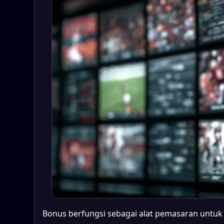
Bonus berfungsi sebagai alat pemasaran untuk 