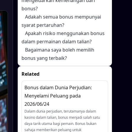
mengeluarkan kemenangan dari
bonus?
Adakah semua bonus mempunyai
syarat pertaruhan?
Apakah risiko menggunakan bonus
dalam permainan dalam talian?
Bagaimana saya boleh memilih
bonus yang terbaik?
Related
Bonus dalam Dunia Perjudian:
Menyelami Peluang pada
2026/06/24
Dalam dunia perjudian, terutamanya dalam
kasino dalam talian, bonus menjadi salah satu
daya tarik utama bagi pemain. Bonus bukan
sahaja memberikan peluang untuk