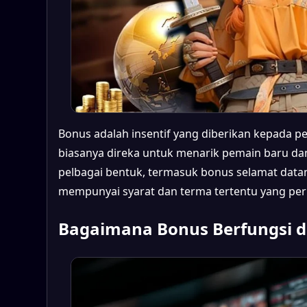
Bonus adalah insentif yang diberikan kepada pe
biasanya direka untuk menarik pemain baru da
pelbagai bentuk, termasuk bonus selamat datan
mempunyai syarat dan terma tertentu yang per
Bagaimana Bonus Berfungsi d