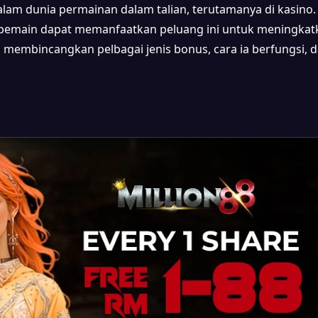
lam dunia permainan dalam talian, terutamanya di kasino.
, pemain dapat memanfaatkan peluang ini untuk meningkat
 membincangkan pelbagai jenis bonus, cara ia berfungsi, 