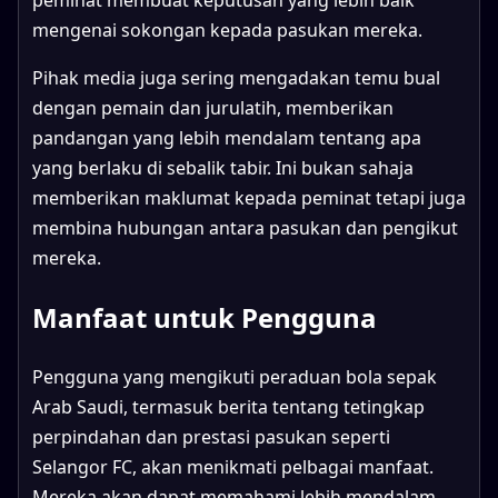
peminat membuat keputusan yang lebih baik
mengenai sokongan kepada pasukan mereka.
Pihak media juga sering mengadakan temu bual
dengan pemain dan jurulatih, memberikan
pandangan yang lebih mendalam tentang apa
yang berlaku di sebalik tabir. Ini bukan sahaja
memberikan maklumat kepada peminat tetapi juga
membina hubungan antara pasukan dan pengikut
mereka.
Manfaat untuk Pengguna
Pengguna yang mengikuti peraduan bola sepak
Arab Saudi, termasuk berita tentang tetingkap
perpindahan dan prestasi pasukan seperti
Selangor FC, akan menikmati pelbagai manfaat.
Mereka akan dapat memahami lebih mendalam