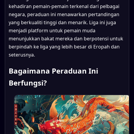
kehadiran pemain-pemain terkenal dari pelbagai
negara, peraduan ini menawarkan pertandingan
yang berkualiti tinggi dan menarik. Liga ini juga
menjadi platform untuk pemain muda
menunjukkan bakat mereka dan berpotensi untuk
berpindah ke liga yang lebih besar di Eropah dan
seterusnya.
Bagaimana Peraduan Ini
Berfungsi?