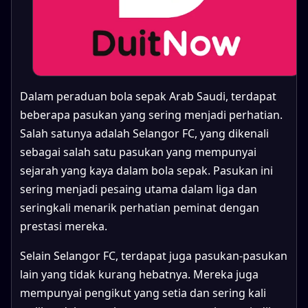
Dalam peraduan bola sepak Arab Saudi, terdapat
beberapa pasukan yang sering menjadi perhatian.
Salah satunya adalah Selangor FC, yang dikenali
sebagai salah satu pasukan yang mempunyai
sejarah yang kaya dalam bola sepak. Pasukan ini
sering menjadi pesaing utama dalam liga dan
seringkali menarik perhatian peminat dengan
prestasi mereka.
Selain Selangor FC, terdapat juga pasukan-pasukan
lain yang tidak kurang hebatnya. Mereka juga
mempunyai pengikut yang setia dan sering kali