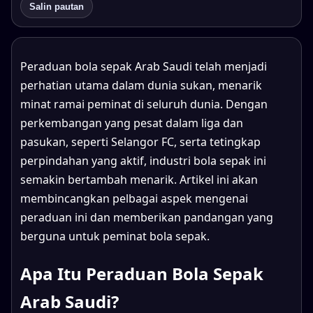
Salin pautan
Peraduan bola sepak Arab Saudi telah menjadi
perhatian utama dalam dunia sukan, menarik
minat ramai peminat di seluruh dunia. Dengan
perkembangan yang pesat dalam liga dan
pasukan, seperti Selangor FC, serta tetingkap
perpindahan yang aktif, industri bola sepak ini
semakin bertambah menarik. Artikel ini akan
membincangkan pelbagai aspek mengenai
peraduan ini dan memberikan pandangan yang
berguna untuk peminat bola sepak.
Apa Itu Peraduan Bola Sepak
Arab Saudi?