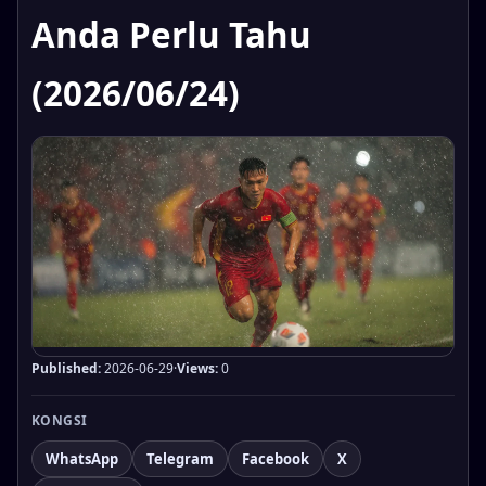
Anda Perlu Tahu
(2026/06/24)
Published:
2026-06-29
·
Views:
0
KONGSI
WhatsApp
Telegram
Facebook
X