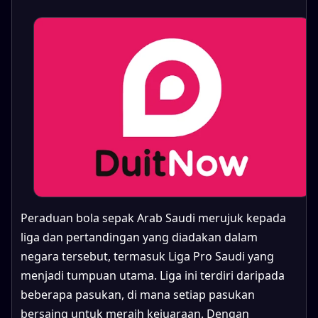
Peraduan bola sepak Arab Saudi merujuk kepada
liga dan pertandingan yang diadakan dalam
negara tersebut, termasuk Liga Pro Saudi yang
menjadi tumpuan utama. Liga ini terdiri daripada
beberapa pasukan, di mana setiap pasukan
bersaing untuk meraih kejuaraan. Dengan