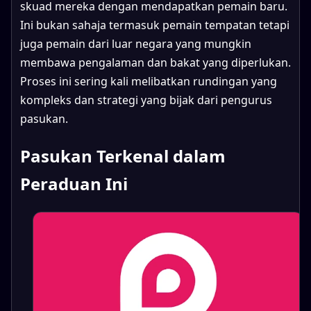
skuad mereka dengan mendapatkan pemain baru.
Ini bukan sahaja termasuk pemain tempatan tetapi
juga pemain dari luar negara yang mungkin
membawa pengalaman dan bakat yang diperlukan.
Proses ini sering kali melibatkan rundingan yang
kompleks dan strategi yang bijak dari pengurus
pasukan.
Pasukan Terkenal dalam
Peraduan Ini