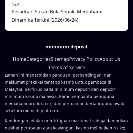
Next
Peraduan Sukan Bola Sepak: Memahami
Dinamika Terkini (2026/06/24)
minimum deposit
Home
Categories
Sitemap
Privacy Policy
About Us
Terms of Service
Laman ini menerbitkan panduan, perbandingan, dan
maklumat praktikal tentang kasino untuk pembaca di
Malaysia, berfokus pada minimum deposit dan deposit
minimum kasino malaysia. Kami membantu pengguna
memahami produk, ciri, dan permainan bertanggungjawab
sebelum memilih platform.
Kandungan adalah untuk tujuan maklumat sahaja dan bukan
nasihat perubatan atau kewangan. kasino melibatkan risiko;