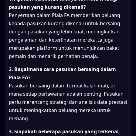
pasukan yang kurang dikenali?
Penyertaan dalam Piala FA memberikan peluang
kepada pasukan kurang dikenali untuk bersaing
dengan pasukan yang lebih kuat, meningkatkan
pengalaman dan keterlihatan mereka. Ia juga
merupakan platform untuk menunjukkan bakat
pemain dan menarik perhatian penaja.
2. Bagaimana cara pasukan bersaing dalam
Piala FA?
Pasukan bersaing dalam format kalah mati, di
mana setiap perlawanan adalah penting. Pasukan
perlu merancang strategi dan analisis data prestasi
untuk meningkatkan peluang mereka untuk
menang.
3. Siapakah beberapa pasukan yang terkenal