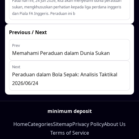
Pada hari ini, 24 Jun 2026, kita akan menyelami dunia peraduan
sukan, mengkhususkan perhatian kepada liga perdana inggeris
dan Piala FA Inggeris. Peraduan ini b
Previous / Next
Prev
Memahami Peraduan dalam Dunia Sukan
Next
Peraduan dalam Bola Sepak: Analisis Taktikal
2026/06/24
minimum deposit
Home
Categories
Sitemap
Privacy Policy
About Us
Terms of Service