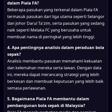
dalam Piala FA?
Beberapa pasukan yang terkenal dalam Piala FA
termasuk pasukan dari liga utama seperti Selangor
dan Johor Darul Ta'zim, serta pasukan yang sedang
naik seperti Melaka FC yang berusaha untuk
membuat nama di peringkat yang lebih tinggi.
4. Apa pentingnya analisis dalam peraduan bola
sepak?
Analisis membantu pasukan memahami kekuatan
dan kelemahan mereka serta lawan. Dengan data
ini, mereka dapat merancang strategi yang lebih
berkesan dan membuat keputusan yang lebih baik
semasa perlawanan.
5. Bagaimana Piala FA membantu dalam
pembangunan bola sepak di Malaysia?