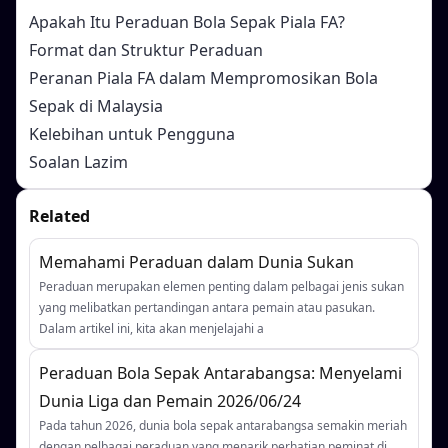
Apakah Itu Peraduan Bola Sepak Piala FA?
Format dan Struktur Peraduan
Peranan Piala FA dalam Mempromosikan Bola
Sepak di Malaysia
Kelebihan untuk Pengguna
Soalan Lazim
Related
Memahami Peraduan dalam Dunia Sukan
Peraduan merupakan elemen penting dalam pelbagai jenis sukan
yang melibatkan pertandingan antara pemain atau pasukan.
Dalam artikel ini, kita akan menjelajahi a
Peraduan Bola Sepak Antarabangsa: Menyelami
Dunia Liga dan Pemain 2026/06/24
Pada tahun 2026, dunia bola sepak antarabangsa semakin meriah
dengan pelbagai peraduan yang menarik perhatian peminat di