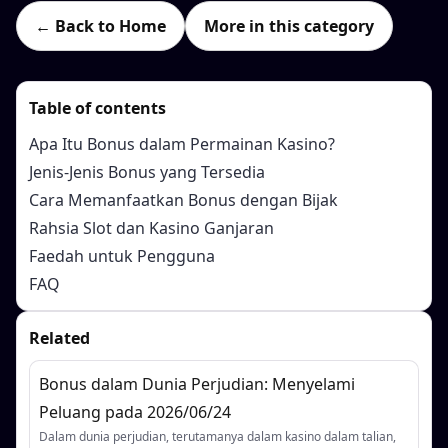
← Back to Home
More in this category
Table of contents
Apa Itu Bonus dalam Permainan Kasino?
Jenis-Jenis Bonus yang Tersedia
Cara Memanfaatkan Bonus dengan Bijak
Rahsia Slot dan Kasino Ganjaran
Faedah untuk Pengguna
FAQ
Related
Bonus dalam Dunia Perjudian: Menyelami
Peluang pada 2026/06/24
Dalam dunia perjudian, terutamanya dalam kasino dalam talian,