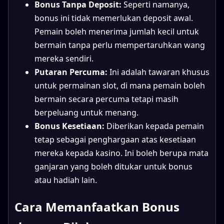
Bonus Tanpa Deposit:
Seperti namanya,
bonus ini tidak memerlukan deposit awal.
Pemain boleh menerima jumlah kecil untuk
bermain tanpa perlu mempertaruhkan wang
mereka sendiri.
Putaran Percuma:
Ini adalah tawaran khusus
untuk permainan slot, di mana pemain boleh
bermain secara percuma tetapi masih
berpeluang untuk menang.
Bonus Kesetiaan:
Diberikan kepada pemain
tetap sebagai penghargaan atas kesetiaan
mereka kepada kasino. Ini boleh berupa mata
ganjaran yang boleh ditukar untuk bonus
atau hadiah lain.
Cara Memanfaatkan Bonus