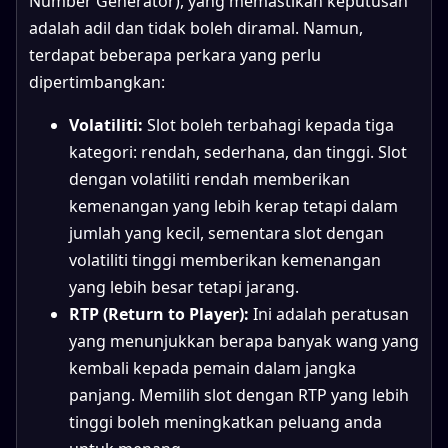
Number Generator), yang memastikan keputusan
adalah adil dan tidak boleh diramal. Namun,
terdapat beberapa perkara yang perlu
dipertimbangkan:
Volatiliti:
Slot boleh terbahagi kepada tiga
kategori: rendah, sederhana, dan tinggi. Slot
dengan volatiliti rendah memberikan
kemenangan yang lebih kerap tetapi dalam
jumlah yang kecil, sementara slot dengan
volatiliti tinggi memberikan kemenangan
yang lebih besar tetapi jarang.
RTP (Return to Player):
Ini adalah peratusan
yang menunjukkan berapa banyak wang yang
kembali kepada pemain dalam jangka
panjang. Memilih slot dengan RTP yang lebih
tinggi boleh meningkatkan peluang anda