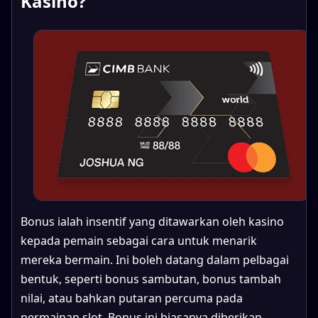
Kasino?
Bonus ialah insentif yang ditawarkan oleh kasino
kepada pemain sebagai cara untuk menarik
mereka bermain. Ini boleh datang dalam pelbagai
bentuk, seperti bonus sambutan, bonus tambah
nilai, atau bahkan putaran percuma pada
permainan slot. Bonus ini biasanya diberikan