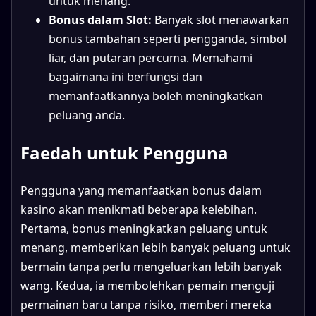
untuk menang.
Bonus dalam Slot:
Banyak slot menawarkan
bonus tambahan seperti pengganda, simbol
liar, dan putaran percuma. Memahami
bagaimana ini berfungsi dan
memanfaatkannya boleh meningkatkan
peluang anda.
Faedah untuk Pengguna
Pengguna yang memanfaatkan bonus dalam
kasino akan menikmati beberapa kelebihan.
Pertama, bonus meningkatkan peluang untuk
menang, memberikan lebih banyak peluang untuk
bermain tanpa perlu mengeluarkan lebih banyak
wang. Kedua, ia membolehkan pemain menguji
permainan baru tanpa risiko, memberi mereka