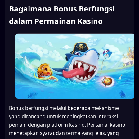
Bagaimana Bonus Berfungsi
dalam Permainan Kasino
Bonus berfungsi melalui beberapa mekanisme
yang dirancang untuk meningkatkan interaksi
pemain dengan platform kasino. Pertama, kasino
menetapkan syarat dan terma yang jelas, yang