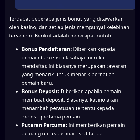
Terdapat beberapa jenis bonus yang ditawarkan
oleh kasino, dan setiap jenis mempunyai kelebihan
tersendiri. Berikut adalah beberapa contoh:
Bonus Pendaftaran:
Diberikan kepada
pemain baru sebaik sahaja mereka
mendaftar. Ini biasanya merupakan tawaran
yang menarik untuk menarik perhatian
pemain baru.
Bonus Deposit:
Diberikan apabila pemain
membuat deposit. Biasanya, kasino akan
menambah peratusan tertentu kepada
deposit pertama pemain.
Putaran Percuma:
Ini memberikan pemain
peluang untuk bermain slot tanpa