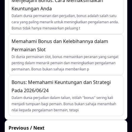
Menjelajahi Bonus: Cara Memaksimalkan
Keuntungan Anda
Dalam dunia permainan dan perjudian, bonus adalah salah satu
cara yang paling menarik untuk meningkatkan pengalaman anda.
Bonus tidak hanya menawarkan peluang t
Memahami Bonus dan Kelebihannya dalam
Permainan Slot
Di dunia permainan slot, bonus memainkan peranan yang sangat
penting dalam menarik pemain dan meningkatkan pengalaman
permainan. Bonus bukan sahaja memberikan p
Bonus: Memahami Keuntungan dan Strategi
Pada 2026/06/24
Dalam dunia perjudian dalam talian, istilah "bonus" sering kali
menjadi tumpuan bagi pemain. Bonus bukan sahaja menambah
nilai kepada pengalaman bermain, tetapi
Previous / Next