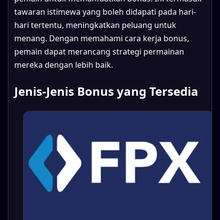
tawaran istimewa yang boleh didapati pada hari-
hari tertentu, meningkatkan peluang untuk
menang. Dengan memahami cara kerja bonus,
pemain dapat merancang strategi permainan
mereka dengan lebih baik.
Jenis-Jenis Bonus yang Tersedia