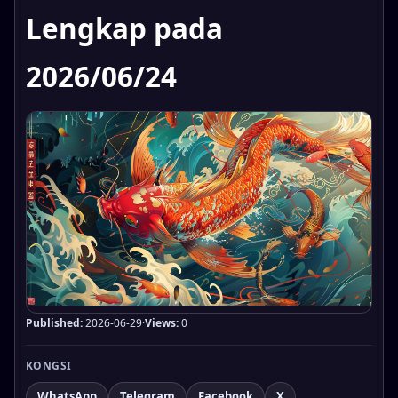
Lengkap pada
2026/06/24
Published:
2026-06-29
·
Views:
0
KONGSI
WhatsApp
Telegram
Facebook
X