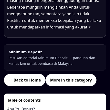
masing-masing mengenai penggabungan bonus.
Beberapa mungkin mengizinkan Anda untuk
menggabungkan, sementara yang lain tidak.
Pastikan untuk memeriksa kebijakan yang berlaku
untuk mendapatkan informasi yang akurat.<
Minimum Deposit
Pasukan editorial Minimum Deposit — panduan dan
kemas kini untuk pembaca di Malaysia.
← Back to Home
More in this category
Table of contents
Apa Itu Bonus?