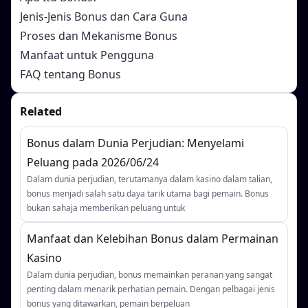
Jenis-Jenis Bonus dan Cara Guna
Proses dan Mekanisme Bonus
Manfaat untuk Pengguna
FAQ tentang Bonus
Related
Bonus dalam Dunia Perjudian: Menyelami
Peluang pada 2026/06/24
Dalam dunia perjudian, terutamanya dalam kasino dalam talian,
bonus menjadi salah satu daya tarik utama bagi pemain. Bonus
bukan sahaja memberikan peluang untuk
Manfaat dan Kelebihan Bonus dalam Permainan
Kasino
Dalam dunia perjudian, bonus memainkan peranan yang sangat
penting dalam menarik perhatian pemain. Dengan pelbagai jenis
bonus yang ditawarkan, pemain berpeluan