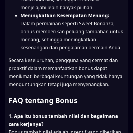
menjelajahi lebih banyak pilihan.
Meningkatkan Kesempatan Menang:
Dalam permainan seperti Sweet Bonanza,
bonus memberikan peluang tambahan untuk
menang, sehingga meningkatkan
kesenangan dan pengalaman bermain Anda.
Secara keseluruhan, pengguna yang cermat dan
proaktif dalam memanfaatkan bonus dapat
menikmati berbagai keuntungan yang tidak hanya
menguntungkan tetapi juga menyenangkan.
FAQ tentang Bonus
1. Apa itu bonus tambah nilai dan bagaimana
cara kerjanya?
Bonus tambah nilai adalah insentif yang diberikan