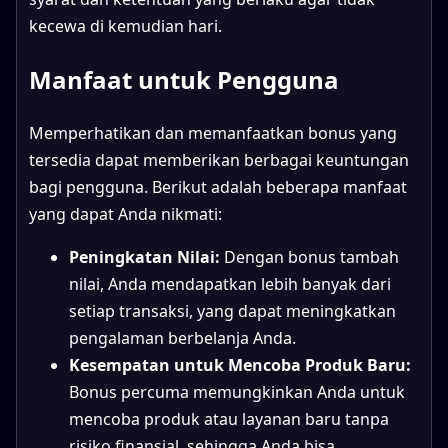
kecewa di kemudian hari.
Manfaat untuk Pengguna
Memperhatikan dan memanfaatkan bonus yang
tersedia dapat memberikan berbagai keuntungan
bagi pengguna. Berikut adalah beberapa manfaat
yang dapat Anda nikmati:
Peningkatan Nilai:
Dengan bonus tambah
nilai, Anda mendapatkan lebih banyak dari
setiap transaksi, yang dapat meningkatkan
pengalaman berbelanja Anda.
Kesempatan untuk Mencoba Produk Baru:
Bonus percuma memungkinkan Anda untuk
mencoba produk atau layanan baru tanpa
risiko finansial, sehingga Anda bisa