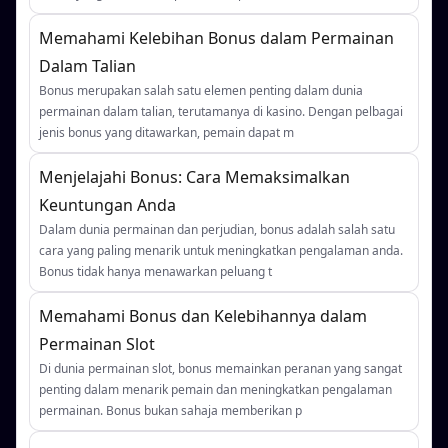
Memahami Kelebihan Bonus dalam Permainan
Dalam Talian
Bonus merupakan salah satu elemen penting dalam dunia
permainan dalam talian, terutamanya di kasino. Dengan pelbagai
jenis bonus yang ditawarkan, pemain dapat m
Menjelajahi Bonus: Cara Memaksimalkan
Keuntungan Anda
Dalam dunia permainan dan perjudian, bonus adalah salah satu
cara yang paling menarik untuk meningkatkan pengalaman anda.
Bonus tidak hanya menawarkan peluang t
Memahami Bonus dan Kelebihannya dalam
Permainan Slot
Di dunia permainan slot, bonus memainkan peranan yang sangat
penting dalam menarik pemain dan meningkatkan pengalaman
permainan. Bonus bukan sahaja memberikan p