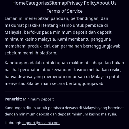
Home
Categories
Sitemap
Privacy Policy
About Us
Terms of Service
Laman ini menerbitkan panduan, perbandingan, dan
maklumat praktikal tentang kasino untuk pembaca di
Malaysia, berfokus pada minimum deposit dan deposit
minimum kasino malaysia. Kami membantu pengguna
memahami produk, ciri, dan permainan bertanggungjawab
sebelum memilih platform.
Kandungan adalah untuk tujuan maklumat sahaja dan bukan
nasihat perubatan atau kewangan. kasino melibatkan risiko;
hanya dewasa yang memenuhi umur sah di Malaysia patut
menyertai. Sila bermain secara bertanggungjawab.
Penerbit:
Minimum Deposit
Kandungan ditulis untuk pembaca dewasa di Malaysia yang berminat
dengan minimum deposit dan deposit minimum kasino malaysia.
Hubungi:
support@casamt.com