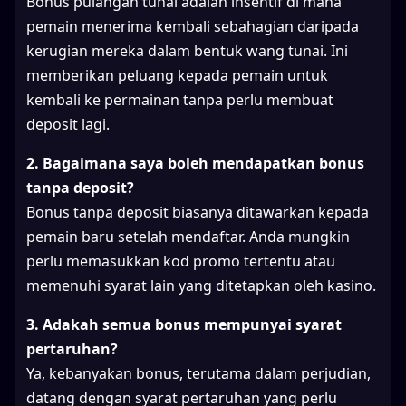
Bonus pulangan tunai adalah insentif di mana
pemain menerima kembali sebahagian daripada
kerugian mereka dalam bentuk wang tunai. Ini
memberikan peluang kepada pemain untuk
kembali ke permainan tanpa perlu membuat
deposit lagi.
2. Bagaimana saya boleh mendapatkan bonus
tanpa deposit?
Bonus tanpa deposit biasanya ditawarkan kepada
pemain baru setelah mendaftar. Anda mungkin
perlu memasukkan kod promo tertentu atau
memenuhi syarat lain yang ditetapkan oleh kasino.
3. Adakah semua bonus mempunyai syarat
pertaruhan?
Ya, kebanyakan bonus, terutama dalam perjudian,
datang dengan syarat pertaruhan yang perlu