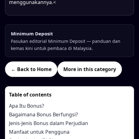
menggunakannya.<
Minimum Deposit
Pasukan editorial Minimum Deposit — panduan dan
kemas kini untuk pembaca di Malaysia.
← Back to Home
More in this category
Table of contents
Apa Itu Bonus?
Bagaimana Bonus Berfungsi?
Jenis-Jenis Bonus dalam Perjudian
Manfaat untuk Pengguna