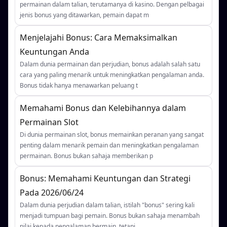
permainan dalam talian, terutamanya di kasino. Dengan pelbagai
jenis bonus yang ditawarkan, pemain dapat m
Menjelajahi Bonus: Cara Memaksimalkan
Keuntungan Anda
Dalam dunia permainan dan perjudian, bonus adalah salah satu
cara yang paling menarik untuk meningkatkan pengalaman anda.
Bonus tidak hanya menawarkan peluang t
Memahami Bonus dan Kelebihannya dalam
Permainan Slot
Di dunia permainan slot, bonus memainkan peranan yang sangat
penting dalam menarik pemain dan meningkatkan pengalaman
permainan. Bonus bukan sahaja memberikan p
Bonus: Memahami Keuntungan dan Strategi
Pada 2026/06/24
Dalam dunia perjudian dalam talian, istilah "bonus" sering kali
menjadi tumpuan bagi pemain. Bonus bukan sahaja menambah
nilai kepada pengalaman bermain, tetapi