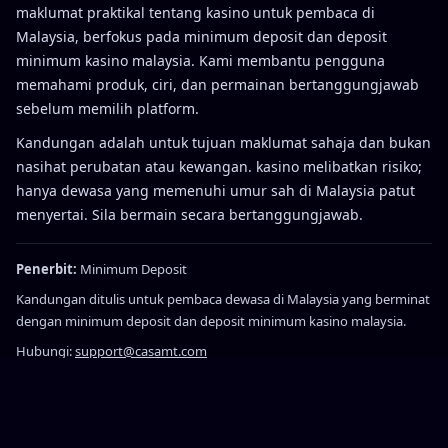
maklumat praktikal tentang kasino untuk pembaca di
Malaysia, berfokus pada minimum deposit dan deposit
minimum kasino malaysia. Kami membantu pengguna
memahami produk, ciri, dan permainan bertanggungjawab
sebelum memilih platform.
Kandungan adalah untuk tujuan maklumat sahaja dan bukan
nasihat perubatan atau kewangan. kasino melibatkan risiko;
hanya dewasa yang memenuhi umur sah di Malaysia patut
menyertai. Sila bermain secara bertanggungjawab.
Penerbit:
Minimum Deposit
Kandungan ditulis untuk pembaca dewasa di Malaysia yang berminat
dengan minimum deposit dan deposit minimum kasino malaysia.
Hubungi:
support@casamt.com
Liputan sukan adalah untuk maklumat dan tontonan
bertanggungjawab sahaja.
Kemas kini terakhir: 2026-07-30