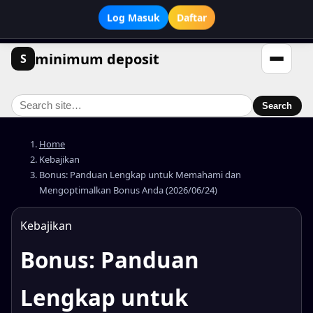
Log Masuk
Daftar
minimum deposit
S
Search
Search
Home
Kebajikan
Bonus: Panduan Lengkap untuk Memahami dan
Mengoptimalkan Bonus Anda (2026/06/24)
Kebajikan
Bonus: Panduan
Lengkap untuk