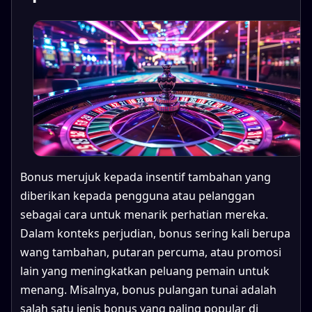
Bonus merujuk kepada insentif tambahan yang
diberikan kepada pengguna atau pelanggan
sebagai cara untuk menarik perhatian mereka.
Dalam konteks perjudian, bonus sering kali berupa
wang tambahan, putaran percuma, atau promosi
lain yang meningkatkan peluang pemain untuk
menang. Misalnya, bonus pulangan tunai adalah
salah satu jenis bonus yang paling popular di