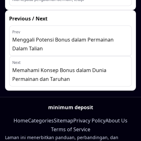
Previous / Next
Prev
Menggali Potensi Bonus dalam Permainan
Dalam Talian
Next
Memahami Konsep Bonus dalam Dunia
Permainan dan Taruhan
minimum deposit
Home
Categories
Sitemap
Privacy Policy
About Us
Terms of Service
Laman ini menerbitkan panduan, perbandingan, dan