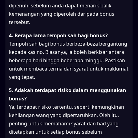
dipenuhi sebelum anda dapat menarik balik
kemenangan yang diperoleh daripada bonus
tersebut.
4. Berapa lama tempoh sah bagi bonus?
Tempoh sah bagi bonus berbeza-beza bergantung
kepada kasino. Biasanya, ia boleh berkisar antara
beberapa hari hingga beberapa minggu. Pastikan
untuk membaca terma dan syarat untuk maklumat
yang tepat.
5. Adakah terdapat risiko dalam menggunakan
bonus?
Ya, terdapat risiko tertentu, seperti kemungkinan
kehilangan wang yang dipertaruhkan. Oleh itu,
penting untuk memahami syarat dan had yang
ditetapkan untuk setiap bonus sebelum