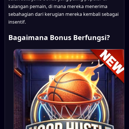
kalangan pemain, di mana mereka menerima
sebahagian dari kerugian mereka kembali sebagai
insentif.
Bagaimana Bonus Berfungsi?