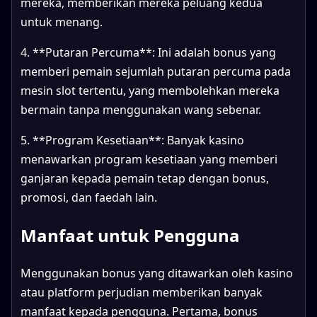
mereka, memberikan mereka peluang kedua
untuk menang.
4. **Putaran Percuma**: Ini adalah bonus yang
memberi pemain sejumlah putaran percuma pada
mesin slot tertentu, yang membolehkan mereka
bermain tanpa menggunakan wang sebenar.
5. **Program Kesetiaan**: Banyak kasino
menawarkan program kesetiaan yang memberi
ganjaran kepada pemain tetap dengan bonus,
promosi, dan faedah lain.
Manfaat untuk Pengguna
Menggunakan bonus yang ditawarkan oleh kasino
atau platform perjudian memberikan banyak
manfaat kepada pengguna. Pertama, bonus