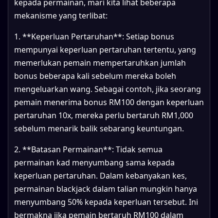
kepada permainan, mari kita lihat beberapa
mekanisme yang terlibat:
1. **Keperluan Pertaruhan**: Setiap bonus
mempunyai keperluan pertaruhan tertentu, yang
memerlukan pemain mempertaruhkan jumlah
bonus beberapa kali sebelum mereka boleh
mengeluarkan wang. Sebagai contoh, jika seorang
pemain menerima bonus RM100 dengan keperluan
pertaruhan 10x, mereka perlu bertaruh RM1,000
sebelum menarik balik sebarang keuntungan.
2. **Batasan Permainan**: Tidak semua
permainan kad menyumbang sama kepada
keperluan pertaruhan. Dalam kebanyakan kes,
permainan blackjack dalam talian mungkin hanya
menyumbang 50% kepada keperluan tersebut. Ini
bermakna jika pemain bertaruh RM100 dalam