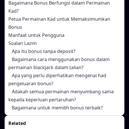
Bagaimana Bonus Berfungsi dalam Permainan
Kad?
Petua Permainan Kad untuk Memaksimumkan
Bonus
Manfaat untuk Pengguna
Soalan Lazim
Apa itu bonus tanpa deposit?
Bagaimana cara menggunakan bonus dalam
permainan blackjack dalam talian?
Apa yang perlu diperhatikan mengenai had
pengeluaran bonus?
Adakah semua permainan menyumbang sama
kepada keperluan pertaruhan?
Bagaimana untuk memilih bonus terbaik?
Related