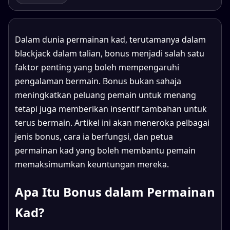
Dalam dunia permainan kad, terutamanya dalam
blackjack dalam talian, bonus menjadi salah satu
faktor penting yang boleh mempengaruhi
pengalaman bermain. Bonus bukan sahaja
meningkatkan peluang pemain untuk menang
tetapi juga memberikan insentif tambahan untuk
terus bermain. Artikel ini akan meneroka pelbagai
jenis bonus, cara ia berfungsi, dan petua
permainan kad yang boleh membantu pemain
memaksimumkan keuntungan mereka.
Apa Itu Bonus dalam Permainan
Kad?