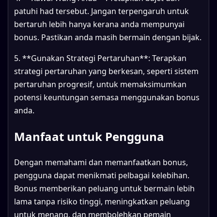
patuhi had tersebut. Jangan terpengaruh untuk
bertaruh lebih hanya kerana anda mempunyai
bonus. Pastikan anda masih bermain dengan bijak.
5. **Gunakan Strategi Pertaruhan**: Terapkan
strategi pertaruhan yang berkesan, seperti sistem
pertaruhan progresif, untuk memaksimumkan
potensi keuntungan semasa menggunakan bonus
anda.
Manfaat untuk Pengguna
Dengan memahami dan memanfaatkan bonus,
pengguna dapat menikmati pelbagai kelebihan.
Bonus memberikan peluang untuk bermain lebih
lama tanpa risiko tinggi, meningkatkan peluang
untuk menang, dan membolehkan pemain