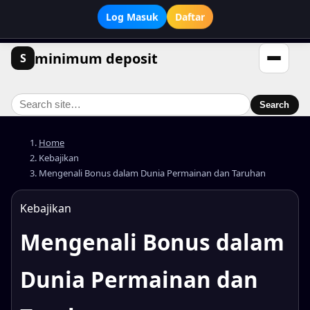
Log Masuk
Daftar
minimum deposit
S
Search
Search
Home
Kebajikan
Mengenali Bonus dalam Dunia Permainan dan Taruhan
Kebajikan
Mengenali Bonus dalam
Dunia Permainan dan