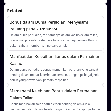
Related
Bonus dalam Dunia Perjudian: Menyelami
Peluang pada 2026/06/24
Dalam dunia perjudian, terutamanya dalam kasino dalam talian,
bonus menjadi salah satu daya tarik utama bagi pemain. Bonus
bukan sahaja memberikan peluang untuk
Manfaat dan Kelebihan Bonus dalam Permainan
Kasino
Dalam dunia perjudian, bonus memainkan peranan yang sangat
penting dalam menarik perhatian pemain. Dengan pelbagai jenis
bonus yang ditawarkan, pemain berpeluan
Memahami Kelebihan Bonus dalam Permainan
Dalam Talian
Bonus merupakan salah satu elemen penting dalam dunia
permainan dalam talian, terutamanya di kasino. Dengan pelbagai