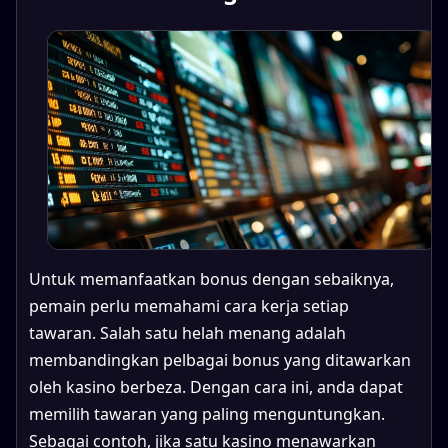
Untuk memanfaatkan bonus dengan sebaiknya,
pemain perlu memahami cara kerja setiap
tawaran. Salah satu helah menang adalah
membandingkan pelbagai bonus yang ditawarkan
oleh kasino berbeza. Dengan cara ini, anda dapat
memilih tawaran yang paling menguntungkan.
Sebagai contoh, jika satu kasino menawarkan