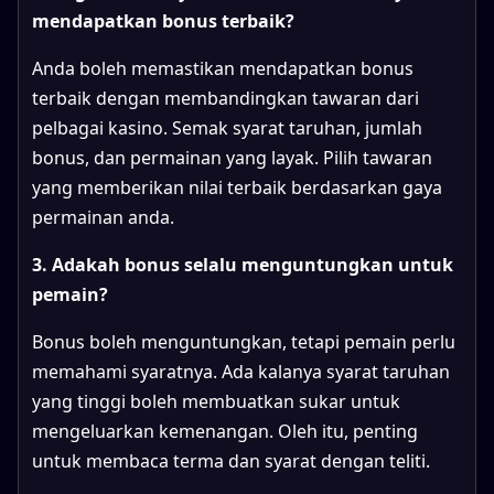
mendapatkan bonus terbaik?
Anda boleh memastikan mendapatkan bonus
terbaik dengan membandingkan tawaran dari
pelbagai kasino. Semak syarat taruhan, jumlah
bonus, dan permainan yang layak. Pilih tawaran
yang memberikan nilai terbaik berdasarkan gaya
permainan anda.
3. Adakah bonus selalu menguntungkan untuk
pemain?
Bonus boleh menguntungkan, tetapi pemain perlu
memahami syaratnya. Ada kalanya syarat taruhan
yang tinggi boleh membuatkan sukar untuk
mengeluarkan kemenangan. Oleh itu, penting
untuk membaca terma dan syarat dengan teliti.