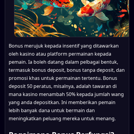
Bonus merujuk kepada insentif yang ditawarkan
oleh kasino atau platform permainan kepada
pemain. Ia boleh datang dalam pelbagai bentuk,
termasuk bonus deposit, bonus tanpa deposit, dan
promosi khas untuk permainan tertentu. Bonus
deposit 50 peratus, misalnya, adalah tawaran di
mana kasino menambah 50% kepada jumlah wang
yang anda depositkan. Ini memberikan pemain
lebih banyak dana untuk bermain dan
meningkatkan peluang mereka untuk menang.