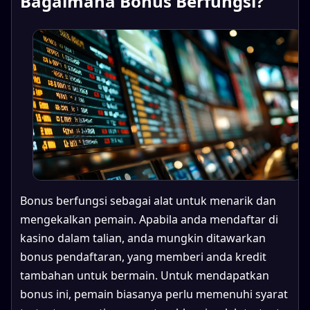
Bagaimana Bonus Berfungsi?
Bonus berfungsi sebagai alat untuk menarik dan
mengekalkan pemain. Apabila anda mendaftar di
kasino dalam talian, anda mungkin ditawarkan
bonus pendaftaran, yang memberi anda kredit
tambahan untuk bermain. Untuk mendapatkan
bonus ini, pemain biasanya perlu memenuhi syarat