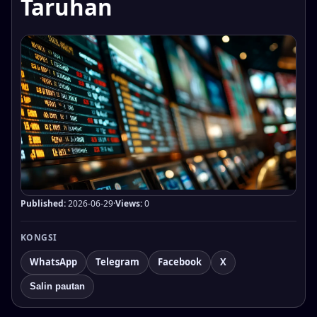
Taruhan
Published:
2026-06-29
·
Views:
0
KONGSI
WhatsApp
Telegram
Facebook
X
Salin pautan