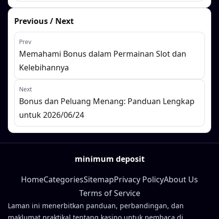
Previous / Next
Prev
Memahami Bonus dalam Permainan Slot dan
Kelebihannya
Next
Bonus dan Peluang Menang: Panduan Lengkap
untuk 2026/06/24
minimum deposit
Home
Categories
Sitemap
Privacy Policy
About Us
Terms of Service
Laman ini menerbitkan panduan, perbandingan, dan
maklumat praktikal tentang kasino untuk pembaca di