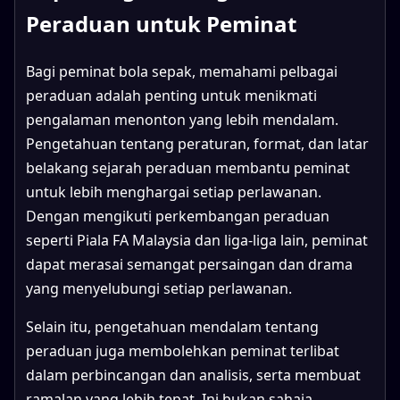
Peraduan untuk Peminat
Bagi peminat bola sepak, memahami pelbagai
peraduan adalah penting untuk menikmati
pengalaman menonton yang lebih mendalam.
Pengetahuan tentang peraturan, format, dan latar
belakang sejarah peraduan membantu peminat
untuk lebih menghargai setiap perlawanan.
Dengan mengikuti perkembangan peraduan
seperti Piala FA Malaysia dan liga-liga lain, peminat
dapat merasai semangat persaingan dan drama
yang menyelubungi setiap perlawanan.
Selain itu, pengetahuan mendalam tentang
peraduan juga membolehkan peminat terlibat
dalam perbincangan dan analisis, serta membuat
ramalan yang lebih tepat. Ini bukan sahaja