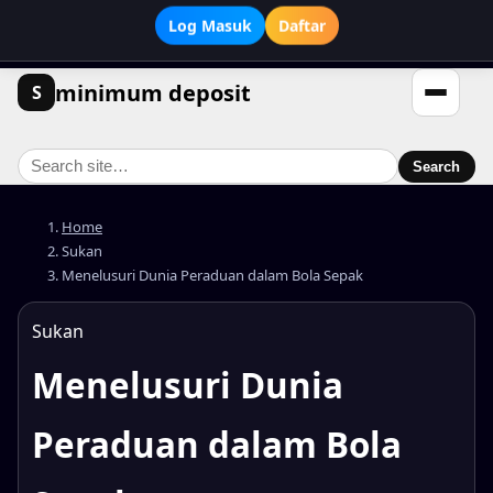
Log Masuk
Daftar
minimum deposit
S
Search
Search
Home
Sukan
Menelusuri Dunia Peraduan dalam Bola Sepak
Sukan
Menelusuri Dunia
Peraduan dalam Bola