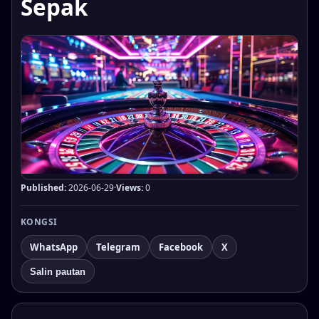
Sepak
Published:
2026-06-29
·
Views:
0
KONGSI
WhatsApp
Telegram
Facebook
X
Salin pautan