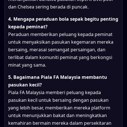
dan Chelsea sering berada di puncak.
4. Mengapa peraduan bola sepak begitu penting
kepada peminat?
Peraduan memberikan peluang kepada peminat
untuk menyaksikan pasukan kegemaran mereka
bersaing, merasai semangat persaingan, dan
terlibat dalam komuniti peminat yang berkongsi
minat yang sama.
5. Bagaimana Piala FA Malaysia membantu
pasukan kecil?
Piala FA Malaysia memberi peluang kepada
pasukan kecil untuk bersaing dengan pasukan
yang lebih besar, memberikan mereka platform
untuk menunjukkan bakat dan meningkatkan
kemahiran bermain mereka dalam persekitaran