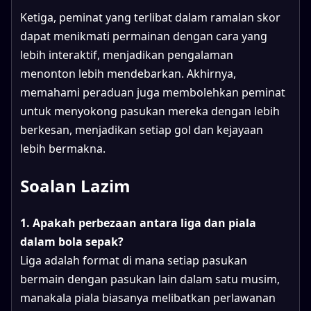
Ketiga, peminat yang terlibat dalam ramalan skor
dapat menikmati permainan dengan cara yang
lebih interaktif, menjadikan pengalaman
menonton lebih mendebarkan. Akhirnya,
memahami peraduan juga membolehkan peminat
untuk menyokong pasukan mereka dengan lebih
berkesan, menjadikan setiap gol dan kejayaan
lebih bermakna.
Soalan Lazim
1. Apakah perbezaan antara liga dan piala
dalam bola sepak?
Liga adalah format di mana setiap pasukan
bermain dengan pasukan lain dalam satu musim,
manakala piala biasanya melibatkan perlawanan