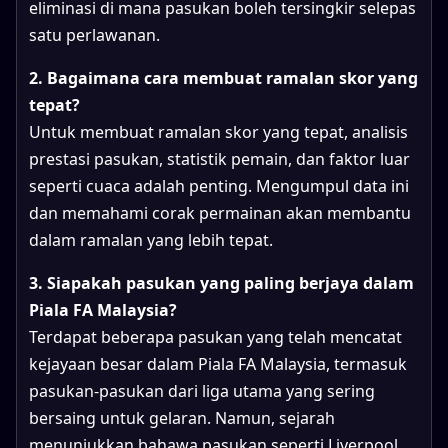
eliminasi di mana pasukan boleh tersingkir selepas
satu perlawanan.
2. Bagaimana cara membuat ramalan skor yang
tepat?
Untuk membuat ramalan skor yang tepat, analisis
prestasi pasukan, statistik pemain, dan faktor luar
seperti cuaca adalah penting. Mengumpul data ini
dan memahami corak permainan akan membantu
dalam ramalan yang lebih tepat.
3. Siapakah pasukan yang paling berjaya dalam
Piala FA Malaysia?
Terdapat beberapa pasukan yang telah mencatat
kejayaan besar dalam Piala FA Malaysia, termasuk
pasukan-pasukan dari liga utama yang sering
bersaing untuk gelaran. Namun, sejarah
menunjukkan bahawa pasukan seperti Liverpool