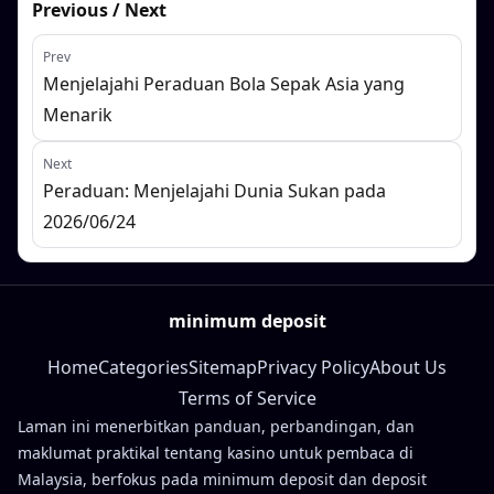
Previous / Next
Prev
Menjelajahi Peraduan Bola Sepak Asia yang
Menarik
Next
Peraduan: Menjelajahi Dunia Sukan pada
2026/06/24
minimum deposit
Home
Categories
Sitemap
Privacy Policy
About Us
Terms of Service
Laman ini menerbitkan panduan, perbandingan, dan
maklumat praktikal tentang kasino untuk pembaca di
Malaysia, berfokus pada minimum deposit dan deposit