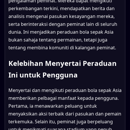
pengalaman peminat. Mereka dapat mengikuti
perkembangan terkini, mendapatkan berita dan
analisis mengenai pasukan kesayangan mereka,
serta berinteraksi dengan peminat lain di seluruh
dunia. Ini menjadikan peraduan bola sepak Asia
bukan sahaja tentang permainan, tetapi juga
tentang membina komuniti di kalangan peminat.
Kelebihan Menyertai Peraduan
Ini untuk Pengguna
Menyertai dan mengikuti peraduan bola sepak Asia
memberikan pelbagai manfaat kepada pengguna.
Pertama, ia menawarkan peluang untuk
menyaksikan aksi terbaik dari pasukan dan pemain
terkemuka. Selain itu, peminat juga berpeluang
untuk menikmati suasana stadium yang penuh