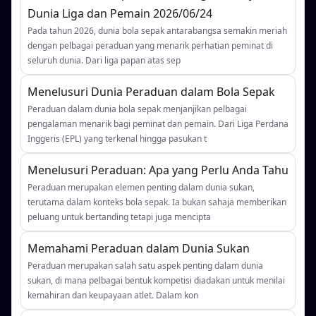
Dunia Liga dan Pemain 2026/06/24
Pada tahun 2026, dunia bola sepak antarabangsa semakin meriah
dengan pelbagai peraduan yang menarik perhatian peminat di
seluruh dunia. Dari liga papan atas sep
Menelusuri Dunia Peraduan dalam Bola Sepak
Peraduan dalam dunia bola sepak menjanjikan pelbagai
pengalaman menarik bagi peminat dan pemain. Dari Liga Perdana
Inggeris (EPL) yang terkenal hingga pasukan t
Menelusuri Peraduan: Apa yang Perlu Anda Tahu
Peraduan merupakan elemen penting dalam dunia sukan,
terutama dalam konteks bola sepak. Ia bukan sahaja memberikan
peluang untuk bertanding tetapi juga mencipta
Memahami Peraduan dalam Dunia Sukan
Peraduan merupakan salah satu aspek penting dalam dunia
sukan, di mana pelbagai bentuk kompetisi diadakan untuk menilai
kemahiran dan keupayaan atlet. Dalam kon