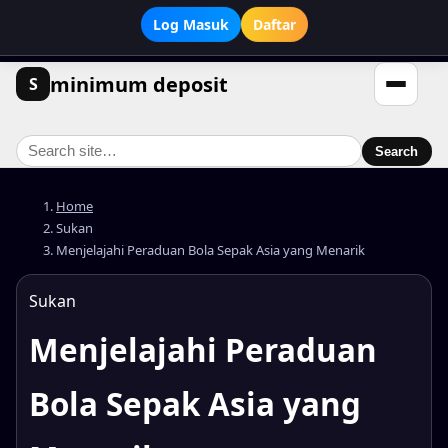
Log Masuk
Daftar
minimum deposit
S
Search
Search
Home
Sukan
Menjelajahi Peraduan Bola Sepak Asia yang Menarik
Sukan
Menjelajahi Peraduan
Bola Sepak Asia yang