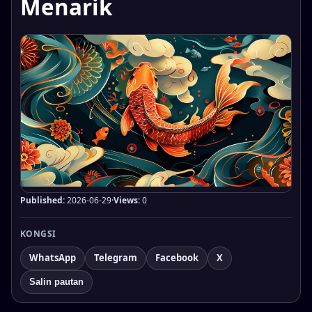
Menarik
Published:
2026-06-29
·
Views:
0
KONGSI
WhatsApp
Telegram
Facebook
X
Salin pautan